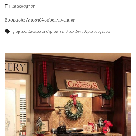
Διακόσμηση
Ευφρασία Αποστόλουbonvivant.gr
γιορτές
Διακόσμηση
σπίτι
στολίδια
Χριστούγεννα