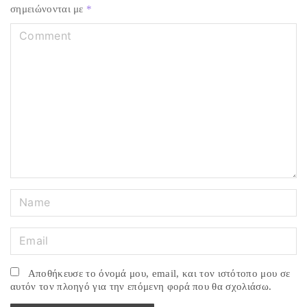
σημειώνονται με
*
C
o
m
m
e
n
t
N
a
m
E
e
m
*
a
Αποθήκευσε το όνομά μου, email, και τον ιστότοπο μου σε
i
αυτόν τον πλοηγό για την επόμενη φορά που θα σχολιάσω.
l