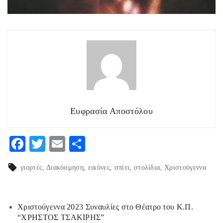
Ευφρασία Αποστόλου
F
T
E
Μ
ac
w
m
οι
γιορτές
Διακόσμηση
εικόνες
σπίτι
στολίδια
Χριστούγεννα
eb
itt
ai
ρ
o
er
l
α
o
στ
Χριστούγεννα 2023 Συναυλίες στο Θέατρο του Κ.Π.
“ΧΡΗΣΤΟΣ ΤΣΑΚΙΡΗΣ”