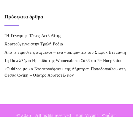
Πρόσφατα
άρθρα
“Η Γέννηση» Τάσος Λειβαδίτης
Χριστούγεννα στην Τρελή Ροδιά
Από τι είμαστε φτιαγμένοι – ένα ντοκιμαντέρ του Σιαμάκ Ετεμάντη
1η Πανελλήνια Ημερίδα της Womenale το Σάββατο 29 Νοεμβρίου
«Ο Φίλος μου ο Ντοστογιέφσκι» της Δήμητρας Παπαδοπούλου στη
Θεσσαλονίκη – Θέατρο Αριστοτέλειον
©
2026
- All rights reserved - Bon Vivant - Φρόσω
Αποστόλου-Powered by
AAweb
G