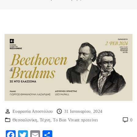
Ευφρασία Αποστόλου
31 Ιανουαρίου, 2024
Θεσσαλονίκη
Τέχνη
Το Bon Vivant προτείνει
0
F
T
E
Μ