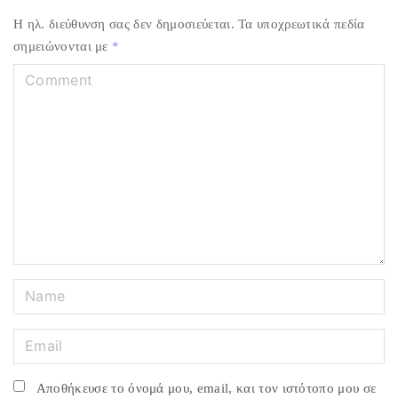
Η ηλ. διεύθυνση σας δεν δημοσιεύεται.
Τα υποχρεωτικά πεδία
σημειώνονται με
*
C
o
m
m
e
n
t
N
a
m
E
e
m
*
a
Αποθήκευσε το όνομά μου, email, και τον ιστότοπο μου σε