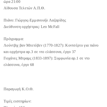
ώρα 21:00
Αίθουσα Τελετών Α.Π.Θ.
Πιάνο: Γιώργος-Εμμανουήλ Λαζαρίδης
Διεύθυνση ορχήστρας: Leo McFall
Πρόγραμμα:
Λούντβιχ βαν Μπετόβεν (1770-1827): Κοντσέρτο για πιάνο
και ορχήστρα αρ.3 σε ντο ελάσσονα, έργο 37
Γιοχάνες Μπραμς (1833-1897): Συμφωνία αρ.1 σε ντο
ελάσσονα, έργο 68
Παραγωγή Κ.Ο.Θ.
Τιμές εισιτηρίων: