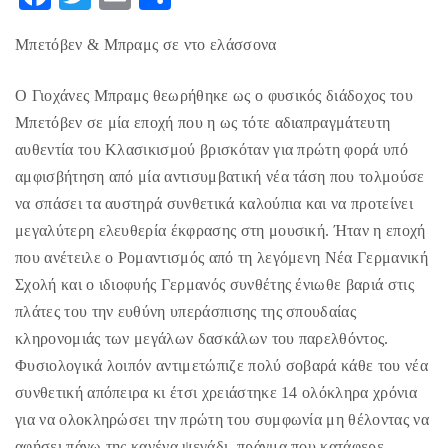
ac
w
m
οι
Μπετόβεν & Μπραμς σε ντο ελάσσονα
eb
itt
ai
ρ
o
er
l
α
Ο Γιοχάνες Μπραμς θεωρήθηκε ως ο φυσικός διάδοχος του
o
στ
Μπετόβεν σε μία εποχή που η ως τότε αδιαπραγμάτευτη
k
εί
αυθεντία του Κλασικισμού βρισκόταν για πρώτη φορά υπό
αμφισβήτηση από μία αντισυμβατική νέα τάση που τολμούσε
τε
να σπάσει τα αυστηρά συνθετικά καλούπια και να προτείνει
μεγαλύτερη ελευθερία έκφρασης στη μουσική. Ήταν η εποχή
που ανέτειλε ο Ρομαντισμός από τη λεγόμενη Νέα Γερμανική
Σχολή και ο ιδιοφυής Γερμανός συνθέτης ένιωθε βαριά στις
πλάτες του την ευθύνη υπεράσπισης της σπουδαίας
κληρονομιάς των μεγάλων δασκάλων του παρελθόντος.
Φυσιολογικά λοιπόν αντιμετώπιζε πολύ σοβαρά κάθε του νέα
συνθετική απόπειρα κι έτσι χρειάστηκε 14 ολόκληρα χρόνια
για να ολοκληρώσει την πρώτη του συμφωνία μη θέλοντας να
αφήσει πάνω της κανένα ψεγάδι, πράγμα που κατάφερε