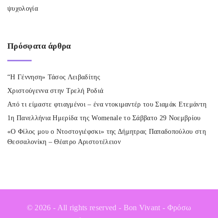
ψυχολογία
Πρόσφατα
άρθρα
“Η Γέννηση» Τάσος Λειβαδίτης
Χριστούγεννα στην Τρελή Ροδιά
Από τι είμαστε φτιαγμένοι – ένα ντοκιμαντέρ του Σιαμάκ Ετεμάντη
1η Πανελλήνια Ημερίδα της Womenale το Σάββατο 29 Νοεμβρίου
«Ο Φίλος μου ο Ντοστογιέφσκι» της Δήμητρας Παπαδοπούλου στη
Θεσσαλονίκη – Θέατρο Αριστοτέλειον
©
2026
- All rights reserved - Bon Vivant - Φρόσω