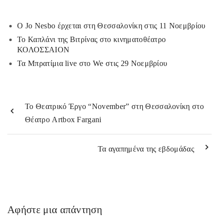
o
er
l
α
o
στ
Ο Jo Nesbo έρχεται στη Θεσσαλονίκη στις 11 Νοεμβρίου
k
εί
Το Καπλάνι της Βιτρίνας στο κινηματοθέατρο
ΚΟΛΟΣΣΑΙΟΝ
τε
Τα Μπρατίμια live στο We στις 29 Νοεμβρίου
Το Θεατρικό Έργο “November” στη Θεσσαλονίκη στο
Θέατρο Artbox Fargani
Τα αγαπημένα της εβδομάδας
Αφήστε μια απάντηση