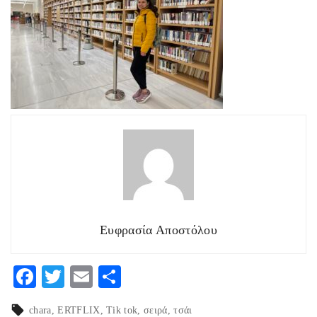
Ευφρασία Αποστόλου
F
T
E
Μ
ac
w
m
οι
chara
ERTFLIX
Tik tok
σειρά
τσάι