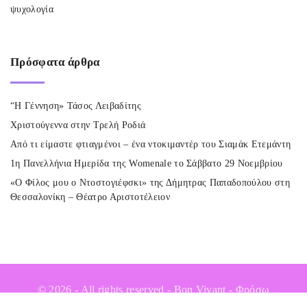
ψυχολογία
Πρόσφατα
άρθρα
“Η Γέννηση» Τάσος Λειβαδίτης
Χριστούγεννα στην Τρελή Ροδιά
Από τι είμαστε φτιαγμένοι – ένα ντοκιμαντέρ του Σιαμάκ Ετεμάντη
1η Πανελλήνια Ημερίδα της Womenale το Σάββατο 29 Νοεμβρίου
«Ο Φίλος μου ο Ντοστογιέφσκι» της Δήμητρας Παπαδοπούλου στη
Θεσσαλονίκη – Θέατρο Αριστοτέλειον
©
2026
- All rights reserved - Bon Vivant - Φρόσω