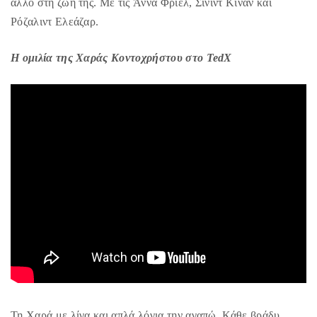
άλλο στη ζωή της. Mε τις Άννα Φρίελ, Σίνιντ Κίναν και
Ρόζαλιντ Ελεάζαρ.
Η ομιλία της Χαράς Κοντοχρήστου στο TedX
Τη Χαρά με λίγα και απλά λόγια την αγαπώ. Κάθε βράδυ