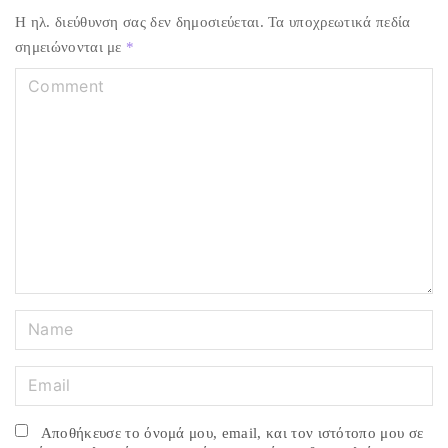
Η ηλ. διεύθυνση σας δεν δημοσιεύεται.
Τα υποχρεωτικά πεδία
σημειώνονται με
*
C
o
m
m
e
n
t
N
a
m
E
e
m
*
a
Αποθήκευσε το όνομά μου, email, και τον ιστότοπο μου σε