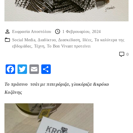
Ευφρασία Αποστόλου
1 Φεβρουαρίου, 2024
Social Media
Διαδίκτυο
Διασκέδαση
Ιδέες
Τα καλύτερα της
εβδομάδας
Τέχνη
Το Bon Vivant προτείνει
0
F
T
E
Μ
ac
w
m
οι
Το πράσινο τσάι με πιπερόριζα, γλυκόριζα &κρόκο
eb
itt
ai
ρ
Κοζάνης
o
er
l
α
o
στ
k
εί
τε