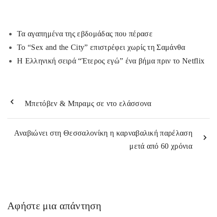
eb
itt
ai
ρ
o
er
l
α
o
στ
Τα αγαπημένα της εβδομάδας που πέρασε
k
εί
Το “Sex and the City” επιστρέφει χωρίς τη Σαμάνθα
Η Ελληνική σειρά “Έτερος εγώ” ένα βήμα πριν το Netflix
τε
Μπετόβεν & Μπραμς σε ντο ελάσσονα
Αναβιώνει στη Θεσσαλονίκη η καρναβαλική παρέλαση
μετά από 60 χρόνια
Αφήστε μια απάντηση