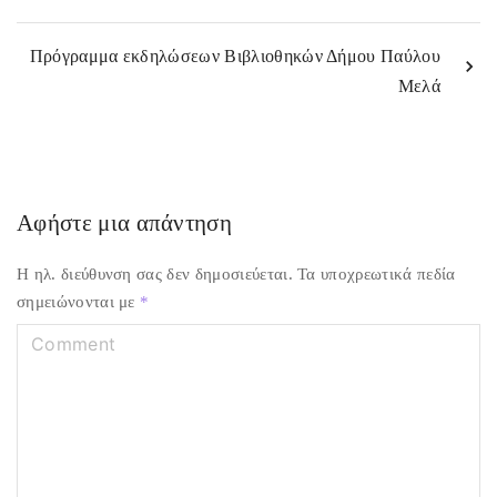
Πρόγραμμα εκδηλώσεων Βιβλιοθηκών Δήμου Παύλου
Μελά
Αφήστε μια απάντηση
Η ηλ. διεύθυνση σας δεν δημοσιεύεται.
Τα υποχρεωτικά πεδία
σημειώνονται με
*
C
o
m
m
e
n