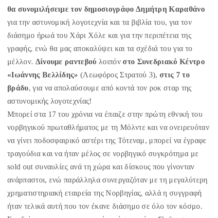
θα συνομιλήσειμε τον δημοσιογράφο Δημήτρη Καραθάνο
για την αστυνομική λογοτεχνία και τα βιβλία του, για τον
διάσημο ήρωά του Χάρι Χόλε και για την περιπέτεια της
γραφής, ενώ θα μας αποκαλύψει και τα σχέδιά του για το
μέλλον.
Δίνουμε ραντεβού
λοιπόν
στο Συνεδριακό Κέντρο
«Ιωάννης Βελλίδης»
(Λεωφόρος Στρατού 3),
στις 7 το
βράδυ
, για να απολαύσουμε από κοντά τον ροκ σταρ της
αστυνομικής λογοτεχνίας!
Μπορεί στα 17 του χρόνια να έπαιζε στην πρώτη εθνική του
νορβηγικού πρωταθλήματος με τη Μόλντε και να ονειρευόταν
να γίνει ποδοσφαιρικό αστέρι της Τότεναμ, μπορεί να έγραφε
τραγούδια και να ήταν μέλος σε νορβηγικό συγκρότημα με
sold out συναυλίες ανά τη χώρα και δίσκους που γίνονταν
ανάρπαστοι, ενώ παράλληλα συνεργαζόταν με τη μεγαλύτερη
χρηματιστηριακή εταιρεία της Νορβηγίας, αλλά η συγγραφή
ήταν τελικά αυτή που τον έκανε διάσημο σε όλο τον κόσμο.