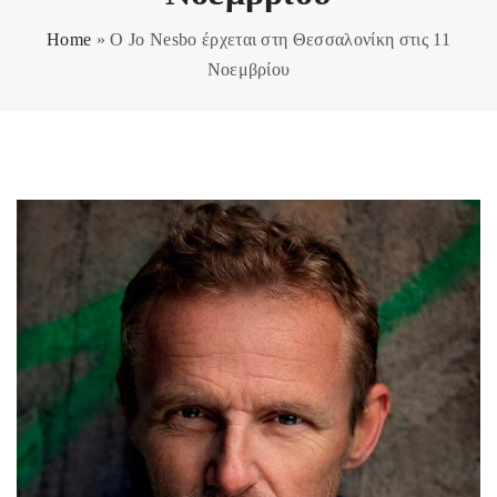
Home
»
Ο Jo Nesbo έρχεται στη Θεσσαλονίκη στις 11
Νοεμβρίου