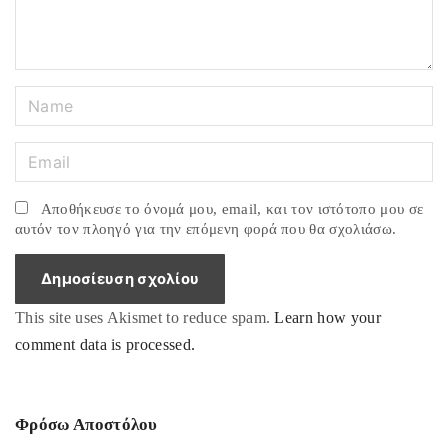
t
N
a
m
E
e
m
*
a
Αποθήκευσε το όνομά μου, email, και τον ιστότοπο μου σε
i
αυτόν τον πλοηγό για την επόμενη φορά που θα σχολιάσω.
l
*
This site uses Akismet to reduce spam.
Learn how your
comment data is processed.
Φρόσω Αποστόλου