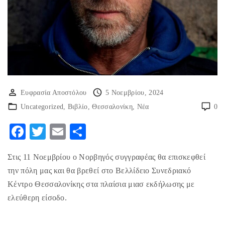
Ευφρασία Αποστόλου
5 Νοεμβρίου, 2024
Uncategorized
Βιβλίο
Θεσσαλονίκη
Νέα
0
F
T
E
Μ
ac
w
m
οι
Στις 11 Νοεμβρίου ο Νορβηγός συγγραφέας θα επισκεφθεί
eb
itt
ai
ρ
την πόλη μας και θα βρεθεί στο Βελλίδειο Συνεδριακό
o
er
l
α
Κέντρο Θεσσαλονίκης στα πλαίσια μιασ εκδήλωσης με
o
στ
ελεύθερη είσοδο.
k
εί