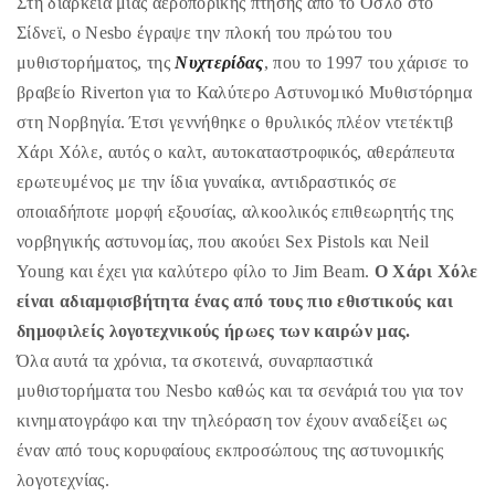
Στη διάρκεια μιας αεροπορικής πτήσης από το Όσλο στο
Σίδνεϊ, ο Nesbo έγραψε την πλοκή του πρώτου του
μυθιστορήματος, της
Νυχτερίδας
, που το 1997 του χάρισε το
βραβείο Riverton για το Καλύτερο Αστυνομικό Μυθιστόρημα
στη Νορβηγία. Έτσι γεννήθηκε ο θρυλικός πλέον ντετέκτιβ
Χάρι Χόλε, αυτός ο καλτ, αυτοκαταστροφικός, αθεράπευτα
ερωτευμένος με την ίδια γυναίκα, αντιδραστικός σε
οποιαδήποτε μορφή εξουσίας, αλκοολικός επιθεωρητής της
νορβηγικής αστυνομίας, που ακούει Sex Pistols και Neil
Young και έχει για καλύτερο φίλο το Jim Beam.
O Χάρι Χόλε
είναι αδιαμφισβήτητα ένας από τους πιο εθιστικούς και
δημοφιλείς λογοτεχνικούς ήρωες των καιρών μας.
Όλα αυτά τα χρόνια, τα σκοτεινά, συναρπαστικά
μυθιστορήματα του Nesbo καθώς και τα σενάριά του για τον
κινηματογράφο και την τηλεόραση τον έχουν αναδείξει ως
έναν από τους κορυφαίους εκπροσώπους της αστυνομικής
λογοτεχνίας.