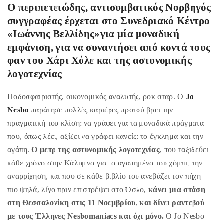
τε
O περιπετειώδης, αντισυμβατικός Νορβηγός
συγγραφέας έρχεται στο Συνεδριακό Κέντρο
«Ιωάννης Βελλίδης»για μία μοναδική
εμφάνιση, για να συναντήσει από κοντά τους
φαν του Χάρι Χόλε και της αστυνομικής
λογοτεχνίας
Ποδοσφαιριστής, οικονομικός αναλυτής, ροκ σταρ. Ο
Jo
Nesbo
παράτησε πολλές καριέρες προτού βρει την
πραγματική του κλίση: να γράφει για τα μοναδικά πράγματα
που, όπως λέει, αξίζει να γράφει κανείς: το έγκλημα και την
αγάπη.
Ο μετρ της αστυνομικής λογοτεχνίας
, που ταξιδεύει
κάθε χρόνο στην Κάλυμνο για το αγαπημένο του χόμπι, την
αναρρίχηση, και που σε κάθε βιβλίο του ανεβάζει τον πήχη
πιο ψηλά, λίγο πριν επιστρέψει στο Όσλο,
κάνει μια στάση
στη Θεσσαλονίκη στις 11 Νοεμβρίου
,
και δίνει ραντεβού
με τους Έλληνες Nesbomaniacs και όχι μόνο.
Ο Jo Nesbo