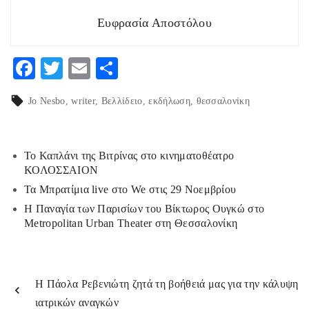
Ευφρασία Αποστόλου
F
T
E
Μ
ac
w
m
οι
Jo Nesbo
writer
Βελλίδειο
εκδήλωση
θεσσαλονίκη
eb
itt
ai
ρ
o
er
l
α
o
στ
Το Καπλάνι της Βιτρίνας στο κινηματοθέατρο
ΚΟΛΟΣΣΑΙΟΝ
k
εί
Τα Μπρατίμια live στο We στις 29 Νοεμβρίου
τε
Η Παναγία των Παρισίων του Βίκτωρος Ουγκώ στο
Metropolitan Urban Theater στη Θεσσαλονίκη
Η Πάολα Ρεβενιώτη ζητά τη βοήθειά μας για την κάλυψη
ιατρικών αναγκών