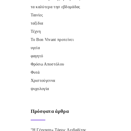
τα καλύτερα τησ εβδομάδας
Ταινίες
ταξίδια
Τέχνη
Το Bon Vivant προτείνει
υγεία
φαγητό
Φρόσω Αποστόλου
Φυτά
Χριστούγεννα
ψυχολογία
Πρόσφατα
άρθρα
“Η Γέννηση» Τάσος Λειβαδίτης