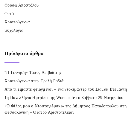
Φρόσω Αποστόλου
Φυτά
Χριστούγεννα
ψυχολογία
Πρόσφατα
άρθρα
“Η Γέννηση» Τάσος Λειβαδίτης
Χριστούγεννα στην Τρελή Ροδιά
Από τι είμαστε φτιαγμένοι – ένα ντοκιμαντέρ του Σιαμάκ Ετεμάντη
1η Πανελλήνια Ημερίδα της Womenale το Σάββατο 29 Νοεμβρίου
«Ο Φίλος μου ο Ντοστογιέφσκι» της Δήμητρας Παπαδοπούλου στη
Θεσσαλονίκη – Θέατρο Αριστοτέλειον