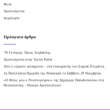
Φυτά
Χριστούγεννα
ψυχολογία
Πρόσφατα
άρθρα
“Η Γέννηση» Τάσος Λειβαδίτης
Χριστούγεννα στην Τρελή Ροδιά
Από τι είμαστε φτιαγμένοι – ένα ντοκιμαντέρ του Σιαμάκ Ετεμάντη
1η Πανελλήνια Ημερίδα της Womenale το Σάββατο 29 Νοεμβρίου
«Ο Φίλος μου ο Ντοστογιέφσκι» της Δήμητρας Παπαδοπούλου στη
Θεσσαλονίκη – Θέατρο Αριστοτέλειον