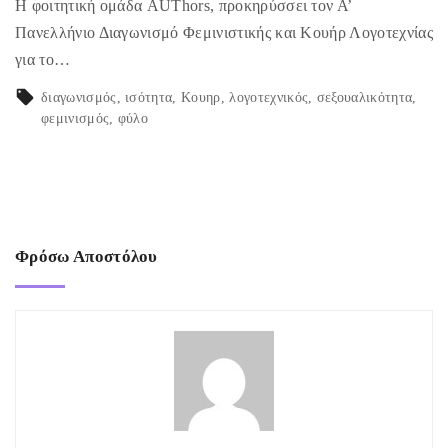
Η φοιτητική ομάδα AUThors, προκηρύσσει τον Α’
Πανελλήνιο Διαγωνισμό Φεμινιστικής και Κουήρ Λογοτεχνίας
για το…
διαγωνισμός
ισότητα
Κουηρ
λογοτεχνικός
σεξουαλικότητα
φεμινισμός
φύλο
Φρόσω Αποστόλου