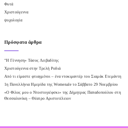
Φυτά
Χριστούγεννα
ψυχολογία
Πρόσφατα
άρθρα
“Η Γέννηση» Τάσος Λειβαδίτης
Χριστούγεννα στην Τρελή Ροδιά
Από τι είμαστε φτιαγμένοι – ένα ντοκιμαντέρ του Σιαμάκ Ετεμάντη
1η Πανελλήνια Ημερίδα της Womenale το Σάββατο 29 Νοεμβρίου
«Ο Φίλος μου ο Ντοστογιέφσκι» της Δήμητρας Παπαδοπούλου στη
Θεσσαλονίκη – Θέατρο Αριστοτέλειον