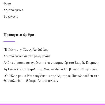
Φυτά
Χριστούγεννα
ψυχολογία
Πρόσφατα
άρθρα
“Η Γέννηση» Τάσος Λειβαδίτης
Χριστούγεννα στην Τρελή Ροδιά
Από τι είμαστε φτιαγμένοι – ένα ντοκιμαντέρ του Σιαμάκ Ετεμάντη
1η Πανελλήνια Ημερίδα της Womenale το Σάββατο 29 Νοεμβρίου
«Ο Φίλος μου ο Ντοστογιέφσκι» της Δήμητρας Παπαδοπούλου στη
Θεσσαλονίκη – Θέατρο Αριστοτέλειον