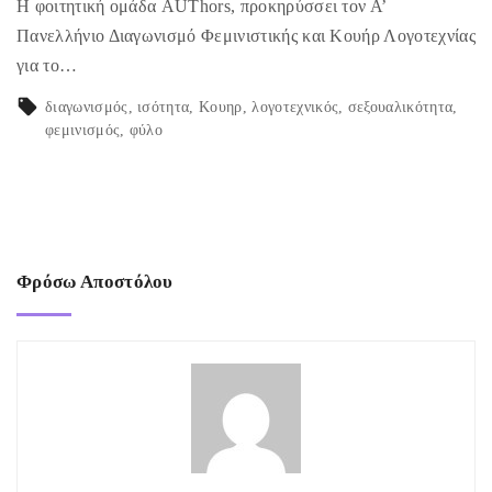
Η φοιτητική ομάδα AUThors, προκηρύσσει τον Α’
Πανελλήνιο Διαγωνισμό Φεμινιστικής και Κουήρ Λογοτεχνίας
για το…
διαγωνισμός
ισότητα
Κουηρ
λογοτεχνικός
σεξουαλικότητα
φεμινισμός
φύλο
Φρόσω Αποστόλου