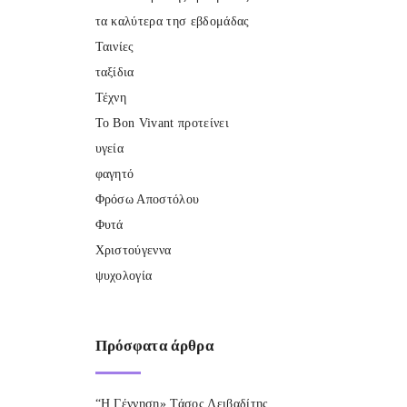
τα καλύτερα τησ εβδομάδας
Ταινίες
ταξίδια
Τέχνη
Το Bon Vivant προτείνει
υγεία
φαγητό
Φρόσω Αποστόλου
Φυτά
Χριστούγεννα
ψυχολογία
Πρόσφατα
άρθρα
“Η Γέννηση» Τάσος Λειβαδίτης