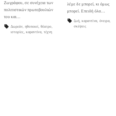
Ζωγράφου, σε συνέχεια των
λέμε δε μπορεί, κι όμως
πολιτιστικών πρωτοβουλιών
μπορεί. Επειδή όλα…
του και…
ζωή
καραντίνα
όνειρα
σκέψεις
Δωρεάν
ηθοποιοί
θέατρο
ιστορίες
καραντίνα
τέχνη