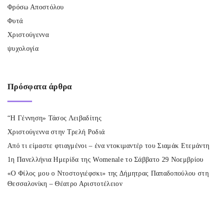
Φρόσω Αποστόλου
Φυτά
Χριστούγεννα
ψυχολογία
Πρόσφατα
άρθρα
“Η Γέννηση» Τάσος Λειβαδίτης
Χριστούγεννα στην Τρελή Ροδιά
Από τι είμαστε φτιαγμένοι – ένα ντοκιμαντέρ του Σιαμάκ Ετεμάντη
1η Πανελλήνια Ημερίδα της Womenale το Σάββατο 29 Νοεμβρίου
«Ο Φίλος μου ο Ντοστογιέφσκι» της Δήμητρας Παπαδοπούλου στη
Θεσσαλονίκη – Θέατρο Αριστοτέλειον