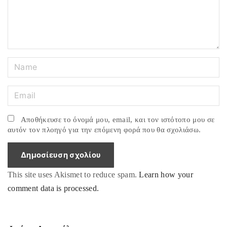
n
t
N
a
m
E
e
m
*
a
Αποθήκευσε το όνομά μου, email, και τον ιστότοπο μου σε
i
αυτόν τον πλοηγό για την επόμενη φορά που θα σχολιάσω.
l
*
This site uses Akismet to reduce spam.
Learn how your
comment data is processed.