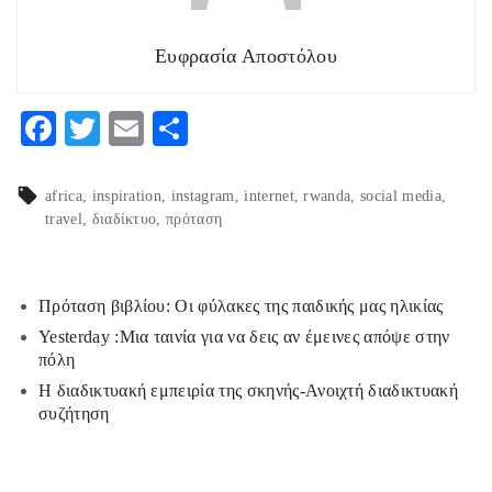
Ευφρασία Αποστόλου
F
T
E
Μ
ac
w
m
οι
eb
itt
ai
ρ
africa
inspiration
instagram
internet
rwanda
social media
travel
διαδίκτυο
πρόταση
o
er
l
α
o
στ
k
εί
Πρόταση βιβλίου: Οι φύλακες της παιδικής μας ηλικίας
τε
Yesterday :Μια ταινία για να δεις αν έμεινες απόψε στην
πόλη
Η διαδικτυακή εμπειρία της σκηνής-Ανοιχτή διαδικτυακή
συζήτηση