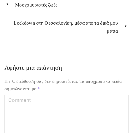
Μοσχομυριστές ζωές
Lockdown στη Θεσσαλονίκη, μέσα από τα δικά μου
μάτια
Αφήστε μια απάντηση
Η ηλ. διεύθυνση σας δεν δημοσιεύεται.
Τα υποχρεωτικά πεδία
σημειώνονται με
*
C
o
m
m
e