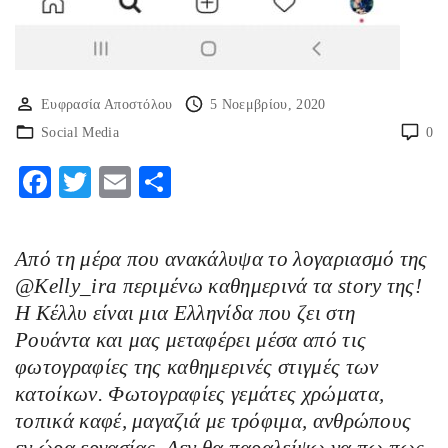
Ευφρασία Αποστόλου
5 Νοεμβρίου, 2020
Social Media
0
F
T
E
Μ
ac
w
m
οι
eb
itt
ai
ρ
Από τη μέρα που ανακάλυψα το λογαριασμό της
o
er
l
α
@Kelly_ira περιμένω καθημερινά τα story της!
o
στ
Η Κέλλυ είναι μια Ελληνίδα που ζει στη
k
εί
Ρουάντα και μας μεταφέρει μέσα από τις
φωτογραφίες της καθημερινές στιγμές των
τε
κατοίκων. Φωτογραφίες γεμάτες χρώματα,
τοπικά καφέ, μαγαζιά με τρόφιμα, ανθρώπους
εν ώρα εργασίας. Δεν θα παραλείψω να πω πως