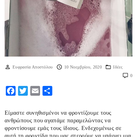
Ευφρασία Αποστόλου
10 Νοεμβρίου, 2020
Ιδέες
0
F
T
E
Μ
ac
w
m
οι
eb
itt
ai
ρ
Είμαστε συνηθισμένοι να φροντίζουμε τους
o
er
l
α
ανθρώπους που αγαπάμε παραμελώντας να
o
στ
φροντίσουμε εμάς τους ίδιους. Ενδεχομένως σε
αυτή τη φροντίδα που μας στερούμε να υπάρχει μια