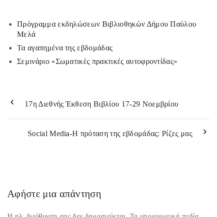
o
στ
k
εί
Πρόγραμμα εκδηλώσεων Βιβλιοθηκών Δήμου Παύλου
Μελά
τε
Τα αγαπημένα της εβδομάδας
Σεμινάριο «Σωματικές πρακτικές αυτοφροντίδας»
17η Διεθνής Έκθεση Βιβλίου 17-29 Νοεμβρίου
Social Media-Η πρόταση της εβδομάδας: Ρίζες μας
Αφήστε μια απάντηση
Η ηλ. διεύθυνση σας δεν δημοσιεύεται.
Τα υποχρεωτικά πεδία