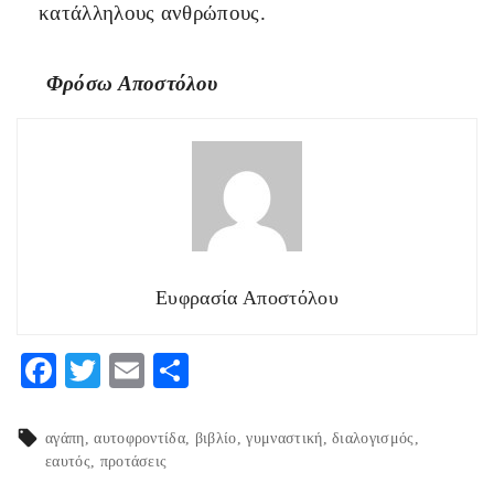
κατάλληλους ανθρώπους.
Φρόσω Αποστόλου
Ευφρασία Αποστόλου
F
T
E
Μ
ac
w
m
οι
eb
itt
ai
ρ
αγάπη
αυτοφροντίδα
βιβλίο
γυμναστική
διαλογισμός
εαυτός
προτάσεις
o
er
l
α