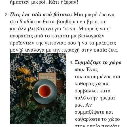
ήμασταν μικροί. Κάτι ήξεραν!
Πιες ένα τσάι από βότανα:
Μια μικρή έρευνα
στο διαδίκτυο θα σε βοηθήσει να βρεις τα
κατάλληλα βότανα για ‘σενα. Μπορείς να τ’
αγοράσεις από το κατάστημα βιολογικών
προϊόντων της γειτονιάς σου ή να τα μαζέψεις
μόν@ ανάλογα με την περιοχή στην οποία ζεις.
Συμμάζεψε το χώρο
σου:
Ένας
τακτοποιημένος και
καθαρός χώρος
συμβάλλει κατά
πολύ στην ηρεμία
μας. Αν
συμμαζέψετε και
καθαρίσετε το χώρο
στον οποίο περνάτε