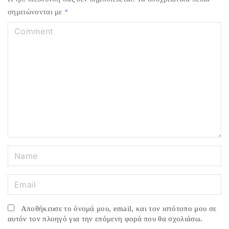
σημειώνονται με
*
C
o
m
m
e
n
t
N
a
m
E
e
m
*
a
Αποθήκευσε το όνομά μου, email, και τον ιστότοπο μου σε
i
αυτόν τον πλοηγό για την επόμενη φορά που θα σχολιάσω.