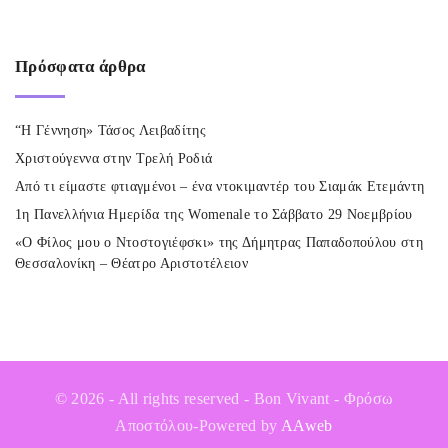
Πρόσφατα
άρθρα
“Η Γέννηση» Τάσος Λειβαδίτης
Χριστούγεννα στην Τρελή Ροδιά
Από τι είμαστε φτιαγμένοι – ένα ντοκιμαντέρ του Σιαμάκ Ετεμάντη
1η Πανελλήνια Ημερίδα της Womenale το Σάββατο 29 Νοεμβρίου
«Ο Φίλος μου ο Ντοστογιέφσκι» της Δήμητρας Παπαδοπούλου στη
Θεσσαλονίκη – Θέατρο Αριστοτέλειον
©
2026
- All rights reserved - Bon Vivant - Φρόσω
Αποστόλου-Powered by
AAweb