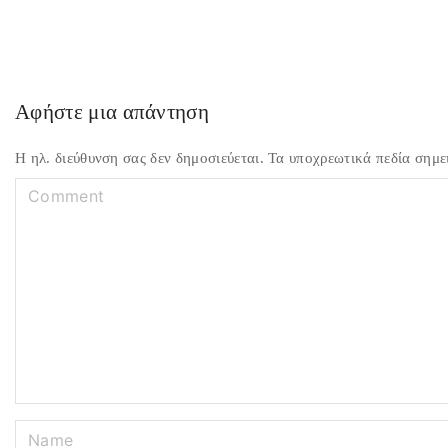
Αφήστε μια απάντηση
Η ηλ. διεύθυνση σας δεν δημοσιεύεται.
Τα υποχρεωτικά πεδία σημε
C
o
m
m
e
n
t
N