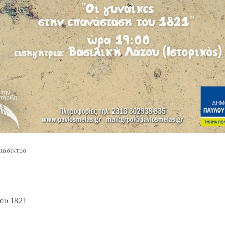
ιαδίκτυο
του 1821