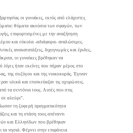
ρτησίας οι γυναίκες, εκτός από ελάχιστες
 θύματα: θύματα ακούσια των σφαγών, των
γής, επιφορτισμένες με την αναζήτηση
λέμου και εύκολα -αδιάφορα- αναλώσιμες.
λιτικές ανακατατάξεις, διχογνωμίες και έριδες,
κριτα, οι γυναίκες βρέθηκαν να
 λίγες ήταν εκείνες που πήραν μέρος στο
ας, της συζύγου και της νοικοκυράς. Έγιναν
ραν υλικά και επισκεύαζαν τις οχυρώσεις.
πό τα σεντόνια τους. Αυτές που στις
 σε αλεύρι”.
βίωσαν τη ζοφερή πραγματικότητα
άξεις και τη στάση τους απέναντι
ανών και Ελληνίδων που βρέθηκαν
ι τα νησιά. Φέρνει στην επιφάνεια