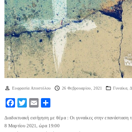
Ευφρασία Αποστόλου
26 Φεβρουαρίου, 2021
Γυναίκα
Δ
F
T
E
Μ
ac
w
m
οι
Διαδικτυακή εισήγηση με θέμα : Οι γυναίκες στην επανάσταση 
eb
itt
ai
ρ
8 Μαρτίου 2021, ώρα 19:00
o
er
l
α