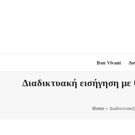
S
k
i
p
t
o
c
o
Bon Vivant
Λο
n
t
Διαδικτυακή εισήγηση με 
e
n
t
Home
»
Διαδικτυακή