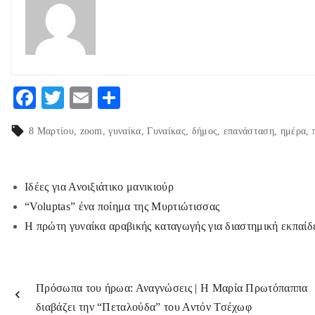
F
T
E
Μ
ac
w
m
οι
8 Μαρτίου
zoom
γυναίκα
Γυναίκας
δήμος
επανάσταση
ημέρα
eb
itt
ai
ρ
o
er
l
α
o
στ
Ιδέες για Ανοιξιάτικο μανικιούρ
k
εί
“Voluptas” ένα ποίημα της Μυρτιώτισσας
Η πρώτη γυναίκα αραβικής καταγωγής για διαστημική εκπα
τε
Πρόσωπα του ήρωα: Αναγνώσεις | H Μαρία Πρωτόπαππα
διαβάζει την “Πεταλούδα” του Αντόν Τσέχωφ