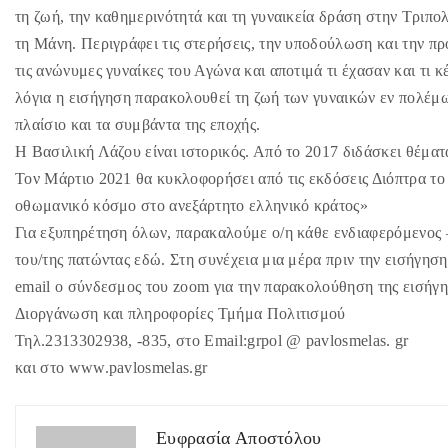
τη ζωή, την καθημερινότητά και τη γυναικεία δράση στην Τριπο
τη Μάνη. Περιγράφει τις στερήσεις, την υποδούλωση και την πρ
τις ανώνυμες γυναίκες του Αγώνα και αποτιμά τι έχασαν και τι 
λόγια η εισήγηση παρακολουθεί τη ζωή των γυναικών εν πολέμω
πλαίσιο και τα συμβάντα της εποχής.
Η Βασιλική Λάζου είναι ιστορικός. Από το 2017 διδάσκει θέμ
Τον Μάρτιο 2021 θα κυκλοφορήσει από τις εκδόσεις Διόπτρα το 
οθωμανικό κόσμο στο ανεξάρτητο ελληνικό κράτος»
Για εξυπηρέτηση όλων, παρακαλούμε ο/η κάθε ενδιαφερόμενος 
του/της πατώντας εδώ. Στη συνέχεια μια μέρα πριν την εισήγησ
email ο σύνδεσμος του zoom για την παρακολούθηση της εισήγη
Διοργάνωση και πληροφορίες Τμήμα Πολιτισμού
Τηλ.2313302938, -835, στο Email:grpol @ pavlosmelas. gr
και στο www.pavlosmelas.gr
Ευφρασία Αποστόλου