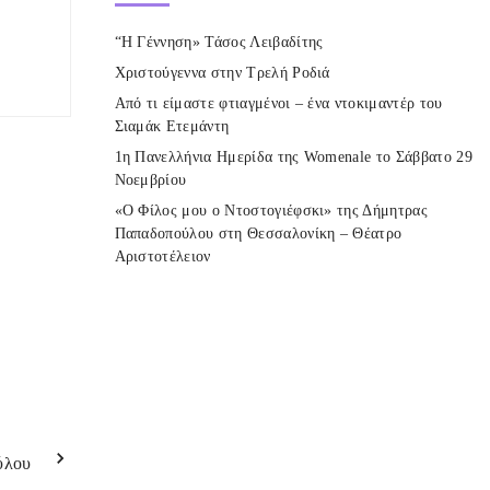
“Η Γέννηση» Τάσος Λειβαδίτης
Χριστούγεννα στην Τρελή Ροδιά
Από τι είμαστε φτιαγμένοι – ένα ντοκιμαντέρ του
Σιαμάκ Ετεμάντη
1η Πανελλήνια Ημερίδα της Womenale το Σάββατο 29
Νοεμβρίου
«Ο Φίλος μου ο Ντοστογιέφσκι» της Δήμητρας
Παπαδοπούλου στη Θεσσαλονίκη – Θέατρο
Αριστοτέλειον
ύλου