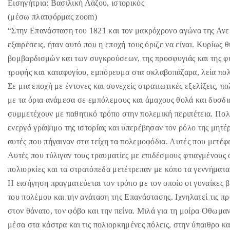
Εισηγήτρια: Βασιλική Λάζου, ιστορικός
o
στ
(μέσω πλατφόρμας zoom)
k
εί
“Στην Επανάσταση του 1821 και τον μακρόχρονο αγώνα της Ανεξα
τε
εξαιρέσεις, ήταν αυτό που η εποχή τους όριζε να είναι. Κυρίως
βομβαρδισμών και των συγκρούσεων, της προσφυγιάς και της φυ
τροφής και καταφυγίου, εμπόρευμα στα σκλαβοπάζαρα, λεία πο
Σε μια εποχή με έντονες και συνεχείς στρατιωτικές εξελίξεις, πο
με τα όρια ανάμεσα σε εμπόλεμους και άμαχους θολά και δυσδιά
συμμετέχουν με παθητικό τρόπο στην πολεμική περιπέτεια. Πολύ
ενεργό γράψιμο της ιστορίας και υπερέβησαν τον ρόλο της μητέρ
αυτές που πήγαιναν στα τείχη τα πολεμοφόδια. Αυτές που μετέφε
Αυτές που τύλιγαν τους τραυματίες με επιδέσμους φτιαγμένους α
πολιορκίες και τα στρατόπεδα μετέτρεπαν με κόπο τα γεννήματα
Η εισήγηση πραγματεύεται τον τρόπο με τον οποίο οι γυναίκες 
του πολέμου και την ανάταση της Επανάστασης. Ιχνηλατεί τις πρ
στον θάνατο, τον φόβο και την πείνα. Μιλά για τη μοίρα Οθωμ
μέσα στα κάστρα και τις πολιορκημένες πόλεις, στην ύπαιθρο κα