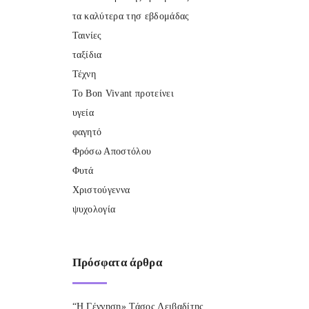
τα καλύτερα τησ εβδομάδας
Ταινίες
ταξίδια
Τέχνη
Το Bon Vivant προτείνει
υγεία
φαγητό
Φρόσω Αποστόλου
Φυτά
Χριστούγεννα
ψυχολογία
Πρόσφατα
άρθρα
“Η Γέννηση» Τάσος Λειβαδίτης