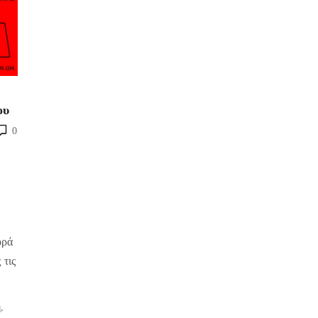
ου
0
ορά
 τις
η