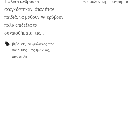
Πολλοί άνθρωποι
θεσσαλονίκη
πρόγραμμα
αναγκάστηκαν, όταν ήταν
παιδιά, να μάθουν να κρύβουν
πολύ επιδέξια τα
συναισθήματα, τις…
βιβλιου
οι φύλακες της
παιδικής μας ηλικίας
πρόταση