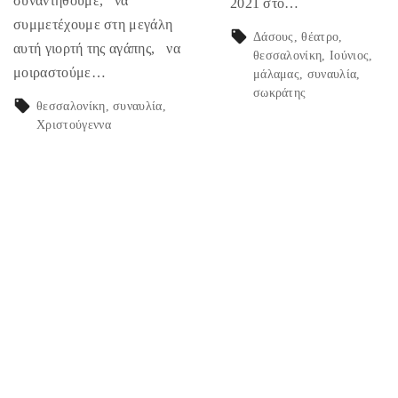
συναντηθούμε, να
2021 στο…
συμμετέχουμε στη μεγάλη
Δάσους
θέατρο
αυτή γιορτή της αγάπης, να
θεσσαλονίκη
Ιούνιος
μοιραστούμε…
μάλαμας
συναυλία
σωκράτης
θεσσαλονίκη
συναυλία
Χριστούγεννα