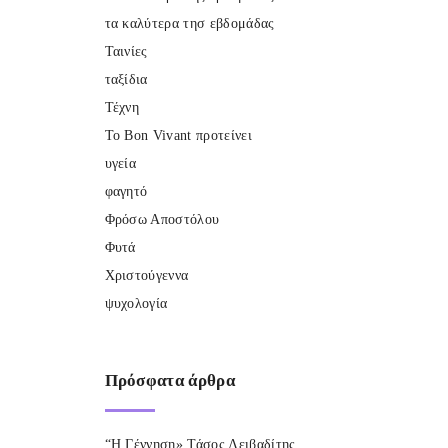
τα καλύτερα τησ εβδομάδας
Ταινίες
ταξίδια
Τέχνη
Το Bon Vivant προτείνει
υγεία
φαγητό
Φρόσω Αποστόλου
Φυτά
Χριστούγεννα
ψυχολογία
Πρόσφατα
άρθρα
“Η Γέννηση» Τάσος Λειβαδίτης