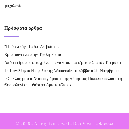
ψυχολογία
Πρόσφατα
άρθρα
“Η Γέννηση» Τάσος Λειβαδίτης
Χριστούγεννα στην Τρελή Ροδιά
Από τι είμαστε φτιαγμένοι – ένα ντοκιμαντέρ του Σιαμάκ Ετεμάντη
1η Πανελλήνια Ημερίδα της Womenale το Σάββατο 29 Νοεμβρίου
«Ο Φίλος μου ο Ντοστογιέφσκι» της Δήμητρας Παπαδοπούλου στη
Θεσσαλονίκη – Θέατρο Αριστοτέλειον
©
2026
- All rights reserved - Bon Vivant - Φρόσω