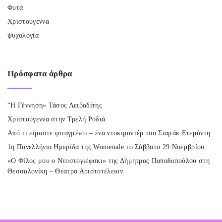
Φυτά
Χριστούγεννα
ψυχολογία
Πρόσφατα
άρθρα
“Η Γέννηση» Τάσος Λειβαδίτης
Χριστούγεννα στην Τρελή Ροδιά
Από τι είμαστε φτιαγμένοι – ένα ντοκιμαντέρ του Σιαμάκ Ετεμάντη
1η Πανελλήνια Ημερίδα της Womenale το Σάββατο 29 Νοεμβρίου
«Ο Φίλος μου ο Ντοστογιέφσκι» της Δήμητρας Παπαδοπούλου στη
Θεσσαλονίκη – Θέατρο Αριστοτέλειον