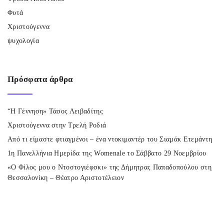
Φυτά
Χριστούγεννα
ψυχολογία
Πρόσφατα
άρθρα
“Η Γέννηση» Τάσος Λειβαδίτης
Χριστούγεννα στην Τρελή Ροδιά
Από τι είμαστε φτιαγμένοι – ένα ντοκιμαντέρ του Σιαμάκ Ετεμάντη
1η Πανελλήνια Ημερίδα της Womenale το Σάββατο 29 Νοεμβρίου
«Ο Φίλος μου ο Ντοστογιέφσκι» της Δήμητρας Παπαδοπούλου στη
Θεσσαλονίκη – Θέατρο Αριστοτέλειον