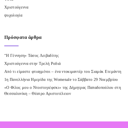
Χριστούγεννα
ψυχολογία
Πρόσφατα
άρθρα
“Η Γέννηση» Τάσος Λειβαδίτης
Χριστούγεννα στην Τρελή Ροδιά
Από τι είμαστε φτιαγμένοι – ένα ντοκιμαντέρ του Σιαμάκ Ετεμάντη
1η Πανελλήνια Ημερίδα της Womenale το Σάββατο 29 Νοεμβρίου
«Ο Φίλος μου ο Ντοστογιέφσκι» της Δήμητρας Παπαδοπούλου στη
Θεσσαλονίκη – Θέατρο Αριστοτέλειον