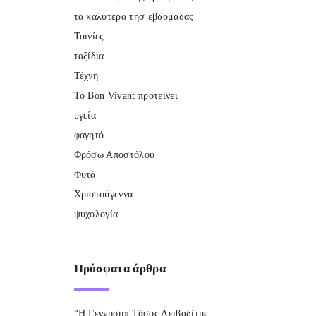
τα καλύτερα τησ εβδομάδας
Ταινίες
ταξίδια
Τέχνη
Το Bon Vivant προτείνει
υγεία
φαγητό
Φρόσω Αποστόλου
Φυτά
Χριστούγεννα
ψυχολογία
Πρόσφατα
άρθρα
“Η Γέννηση» Τάσος Λειβαδίτης