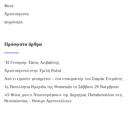
Φυτά
Χριστούγεννα
ψυχολογία
Πρόσφατα
άρθρα
“Η Γέννηση» Τάσος Λειβαδίτης
Χριστούγεννα στην Τρελή Ροδιά
Από τι είμαστε φτιαγμένοι – ένα ντοκιμαντέρ του Σιαμάκ Ετεμάντη
1η Πανελλήνια Ημερίδα της Womenale το Σάββατο 29 Νοεμβρίου
«Ο Φίλος μου ο Ντοστογιέφσκι» της Δήμητρας Παπαδοπούλου στη
Θεσσαλονίκη – Θέατρο Αριστοτέλειον