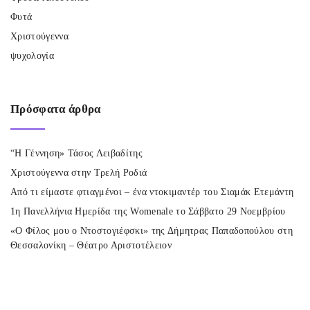
Φυτά
Χριστούγεννα
ψυχολογία
Πρόσφατα
άρθρα
“Η Γέννηση» Τάσος Λειβαδίτης
Χριστούγεννα στην Τρελή Ροδιά
Από τι είμαστε φτιαγμένοι – ένα ντοκιμαντέρ του Σιαμάκ Ετεμάντη
1η Πανελλήνια Ημερίδα της Womenale το Σάββατο 29 Νοεμβρίου
«Ο Φίλος μου ο Ντοστογιέφσκι» της Δήμητρας Παπαδοπούλου στη
Θεσσαλονίκη – Θέατρο Αριστοτέλειον