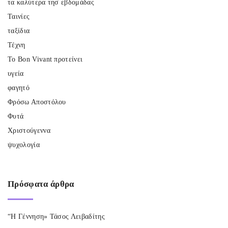
τα καλύτερα τησ εβδομάδας
Ταινίες
ταξίδια
Τέχνη
Το Bon Vivant προτείνει
υγεία
φαγητό
Φρόσω Αποστόλου
Φυτά
Χριστούγεννα
ψυχολογία
Πρόσφατα
άρθρα
“Η Γέννηση» Τάσος Λειβαδίτης