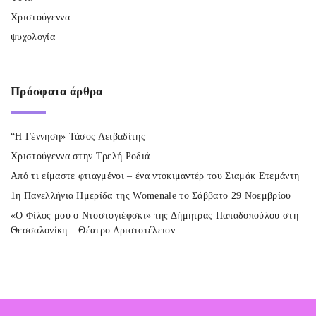
Χριστούγεννα
ψυχολογία
Πρόσφατα
άρθρα
“Η Γέννηση» Τάσος Λειβαδίτης
Χριστούγεννα στην Τρελή Ροδιά
Από τι είμαστε φτιαγμένοι – ένα ντοκιμαντέρ του Σιαμάκ Ετεμάντη
1η Πανελλήνια Ημερίδα της Womenale το Σάββατο 29 Νοεμβρίου
«Ο Φίλος μου ο Ντοστογιέφσκι» της Δήμητρας Παπαδοπούλου στη
Θεσσαλονίκη – Θέατρο Αριστοτέλειον