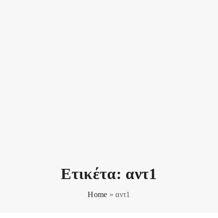
Ετικέτα:
αντ1
Home
»
αντ1