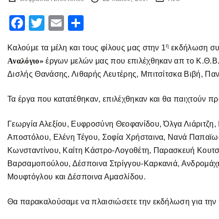
F
T
E
Μ
ac
w
m
οι
η
Καλούμε τα μέλη και τους φίλους μας στην 1
εκδήλωση συν
eb
itt
ai
ρ
Αναλόγιο»
έργων μελών μας που επιλέχθηκαν απ το Κ.Θ.Β.
o
er
l
α
Δισλής Θανάσης, Λιθαρής Λευτέρης, Μπιτσίτσκα Βιβή, Παν
o
στ
k
εί
Τα έργα που κατατέθηκαν, επιλέχθηκαν και θα παιχτούν πρ
τε
Γεωργία Αλεξίου, Ευφροσύνη Θεοφανίδου, Όλγα Λιάριτζη,
Αποστόλου, Ελένη Τέγου, Σοφία Χρήσταινα, Νανά Παπαϊω
Κωνσταντίνου, Καίτη Κάστρο-Λογοθέτη, Παρασκευή Κουτσ
Βαρσαμοπούλου, Δέσποινα Στρίγγου-Καρκανιά, Ανδρομάχη
Μουφτόγλου και Δέσποινα Αμασλίδου.
Θα παρακαλούσαμε να πλαισιώσετε την εκδήλωση για την 