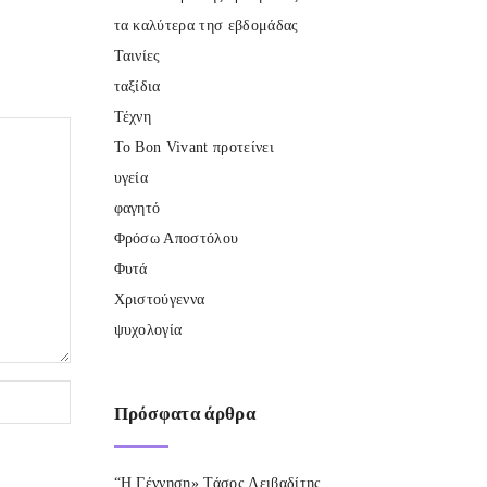
τα καλύτερα τησ εβδομάδας
Ταινίες
ταξίδια
Τέχνη
Το Bon Vivant προτείνει
υγεία
φαγητό
Φρόσω Αποστόλου
Φυτά
Χριστούγεννα
ψυχολογία
Πρόσφατα
άρθρα
“Η Γέννηση» Τάσος Λειβαδίτης