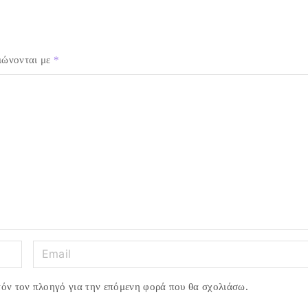
ιώνονται με
*
E
m
a
τόν τον πλοηγό για την επόμενη φορά που θα σχολιάσω.
i