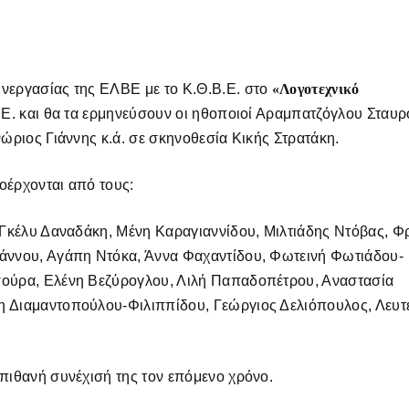
εργασίας της ΕΛΒΕ με το Κ.Θ.Β.Ε. στο
«Λογοτεχνικό
Ε. και θα τα ερμηνεύσουν οι ηθοποιοί Αραμπατζόγλου Σταυρ
ώριος Γιάννης κ.ά. σε σκηνοθεσία Κικής Στρατάκη.
οέρχονται από τους:
 Γκέλυ Δαναδάκη, Μένη Καραγιαννίδου, Μιλτιάδης Ντόβας, 
άννου, Αγάπη Ντόκα, Άννα Φαχαντίδου, Φωτεινή Φωτιάδου-
ούρα, Ελένη Βεζύρογλου, Λιλή Παπαδοπέτρου, Αναστασία
 Διαμαντοπούλου-Φιλιππίδου, Γεώργιος Δελιόπουλος, Λευτ
πιθανή συνέχισή της τον επόμενο χρόνο.