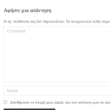
τε
Αφήστε μια απάντηση
Η ηλ. διεύθυνση σας δεν δημοσιεύεται.
Τα υποχρεωτικά πεδία σημε
C
o
m
m
e
n
t
N
a
m
Αποθήκευσε το όνομά μου, email, και τον ιστότοπο μου σε αυ
e