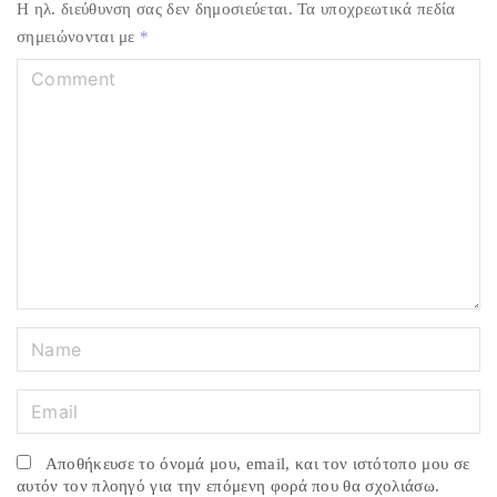
Η ηλ. διεύθυνση σας δεν δημοσιεύεται.
Τα υποχρεωτικά πεδία
σημειώνονται με
*
C
o
m
m
e
n
t
N
a
m
E
e
m
*
a
Αποθήκευσε το όνομά μου, email, και τον ιστότοπο μου σε
i
αυτόν τον πλοηγό για την επόμενη φορά που θα σχολιάσω.