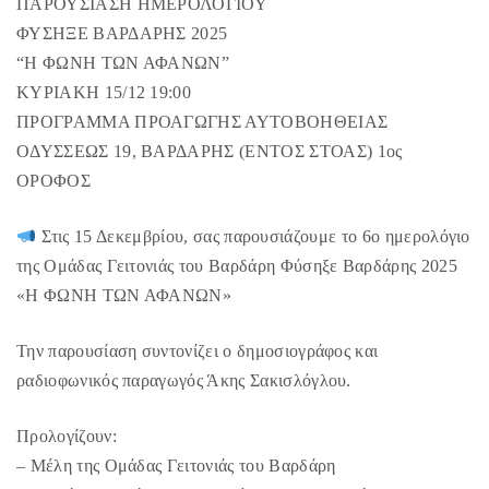
ΠΑΡΟΥΣΙΑΣΗ ΗΜΕΡΟΛΟΓΙΟΥ
eb
itt
ai
ρ
ΦΥΣΗΞΕ ΒΑΡΔΑΡΗΣ 2025
o
er
l
α
“Η ΦΩΝΗ ΤΩΝ ΑΦΑΝΩΝ”
o
στ
ΚΥΡΙΑΚΗ 15/12 19:00
k
εί
ΠΡΟΓΡΑΜΜΑ ΠΡΟΑΓΩΓΗΣ ΑΥΤΟΒΟΗΘΕΙΑΣ
τε
ΟΔΥΣΣΕΩΣ 19, ΒΑΡΔΑΡΗΣ (ΕΝΤΟΣ ΣΤΟΑΣ) 1ος
ΟΡΟΦΟΣ
Στις 15 Δεκεμβρίου, σας παρουσιάζουμε το 6ο ημερολόγιο
της Ομάδας Γειτονιάς του Βαρδάρη Φύσηξε Βαρδάρης 2025
«Η ΦΩΝΗ ΤΩΝ ΑΦΑΝΩΝ»
Την παρουσίαση συντονίζει ο δημοσιογράφος και
ραδιοφωνικός παραγωγός Άκης Σακισλόγλου.
Προλογίζουν:
– Μέλη της Ομάδας Γειτονιάς του Βαρδάρη