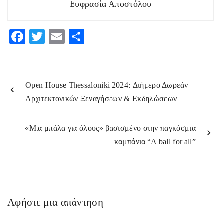
Ευφρασία Αποστόλου
F
T
E
Μ
ac
w
m
οι
eb
itt
ai
ρ
o
er
l
α
Open House Thessaloniki 2024: Διήμερο Δωρεάν
o
στ
Αρχιτεκτονικών Ξεναγήσεων & Εκδηλώσεων
k
εί
τε
«Μια μπάλα για όλους» βασισμένο στην παγκόσμια
καμπάνια “A ball for all”
Αφήστε μια απάντηση