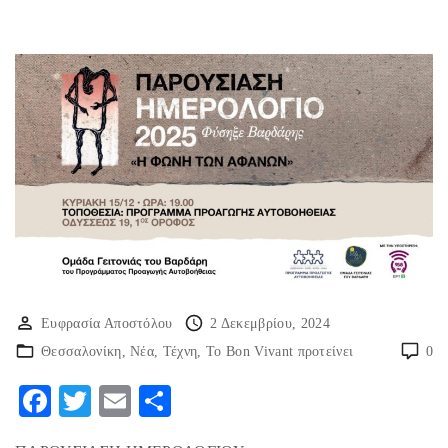
Ευφρασία Αποστόλου
2 Δεκεμβρίου, 2024
Θεσσαλονίκη
Νέα
Τέχνη
Το Bon Vivant προτείνει
0
F
T
E
Μ
ac
w
m
οι