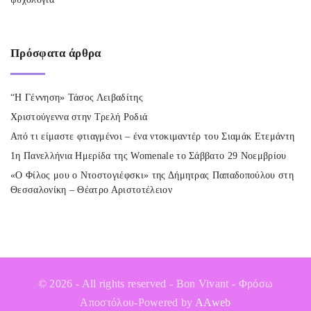
Πρόσφατα
άρθρα
“Η Γέννηση» Τάσος Λειβαδίτης
Χριστούγεννα στην Τρελή Ροδιά
Από τι είμαστε φτιαγμένοι – ένα ντοκιμαντέρ του Σιαμάκ Ετεμάντη
1η Πανελλήνια Ημερίδα της Womenale το Σάββατο 29 Νοεμβρίου
«Ο Φίλος μου ο Ντοστογιέφσκι» της Δήμητρας Παπαδοπούλου στη
Θεσσαλονίκη – Θέατρο Αριστοτέλειον
©
2026
- All rights reserved - Bon Vivant - Φρόσω
Αποστόλου-Powered by
AAweb