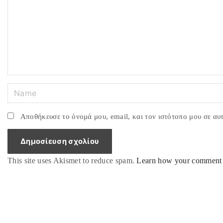
m
e
n
t
N
a
m
Αποθήκευσε το όνομά μου, email, και τον ιστότοπο μου σε αυ
e
*
This site uses Akismet to reduce spam.
Learn how your comment d