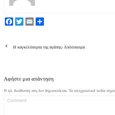
F
T
E
Μ
ac
w
m
οι
eb
itt
ai
ρ
o
er
l
α
Η καγκελόπορτα της αγάπης- Απόσπασμα
o
στ
k
εί
τε
Αφήστε μια απάντηση
Η ηλ. διεύθυνση σας δεν δημοσιεύεται.
Τα υποχρεωτικά πεδία σημε
C
o
m