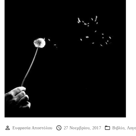
Ευφρασία Αποστόλου
27 Νοεμβρίου, 2017
Βιβλίο
Λογο