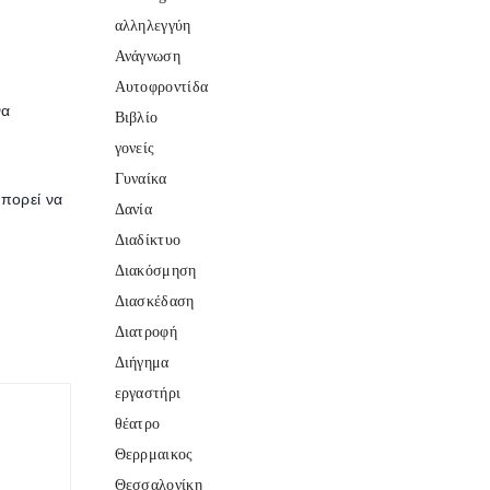
αλληλεγγύη
Ανάγνωση
Αυτοφροντίδα
να
Βιβλίο
γονείς
Γυναίκα
μπορεί να
Δανία
Διαδίκτυο
Διακόσμηση
Διασκέδαση
Διατροφή
Διήγημα
εργαστήρι
θέατρο
Θερρμαικος
Θεσσαλονίκη