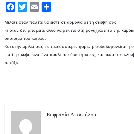
F
T
E
Μ
ac
w
m
οι
Μιλάτε όταν παύετε να είστε σε αρμονία με τη σκέψη σας
eb
itt
ai
ρ
Κι όταν δεν μπορείτε άλλο να μείνετε στη μοναχικότητα της καρδιάς
o
er
l
α
σκότωμα του καιρού.
o
στ
Και στην ομιλία σας τις περισσότερες φορές μισοδολοφονείται η 
k
εί
Γιατί η σκέψη είναι ένα πουλί του διαστήματος, και μέσα στο κλο
τε
πετάξει.
Ευφρασία Αποστόλου