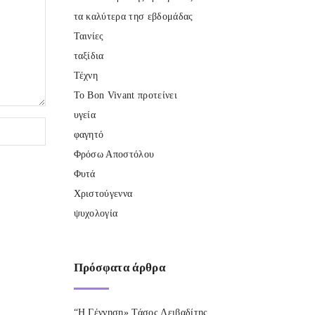
τα καλύτερα τησ εβδομάδας
Ταινίες
ταξίδια
Τέχνη
Το Bon Vivant προτείνει
υγεία
φαγητό
Φρόσω Αποστόλου
Φυτά
Χριστούγεννα
ψυχολογία
Πρόσφατα
άρθρα
“Η Γέννηση» Τάσος Λειβαδίτης