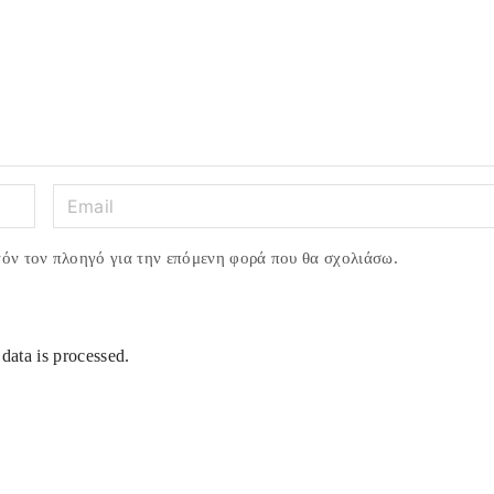
E
m
a
τόν τον πλοηγό για την επόμενη φορά που θα σχολιάσω.
i
l
*
ata is processed.