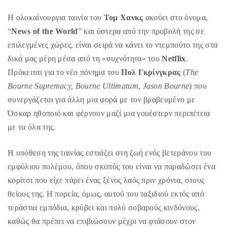
ac
w
m
οι
Η ολοκαίνουργια ταινία του
Τομ Χανκς
ακούει στο όνομα,
eb
itt
ai
ρ
“
News of the World
” και ύστερα από την προβολή της σε
o
er
l
α
επιλεγμένες χώρες, είναι σειρά να κάνει το ντεμπούτο της στα
o
στ
δικά μας μέρη μέσα από τη «συχνότητα» του
Netflix
.
k
εί
Πρόκειται για το νέο πόνημα του
Πολ Γκρίνγκρας
(
The
τε
Bourne Supremacy, Bourne Ultimatum, Jason Bourne
) που
συνεργάζεται για άλλη μια φορά με τον βραβευμένο με
Όσκαρ ηθοποιό και φέρνουν μαζί μια γουέστερν περιπέτεια
με τα όλα της.
Η υπόθεση της ταινίας εστιάζει στη ζωή ενός βετεράνου του
εμφύλιου πολέμου, όπου σκοπός του είναι να παραδώσει ένα
κορίτσι που είχε πάρει ένας ξένος λαός πριν χρόνια, στους
θείους της. Η πορεία, όμως, αυτού του ταξιδιού εκτός από
τεράστια εμπόδια, κρύβει και πολύ σοβαρούς κινδύνους,
καθώς θα πρέπει να επιβιώσουν μέχρι να φτάσουν στον