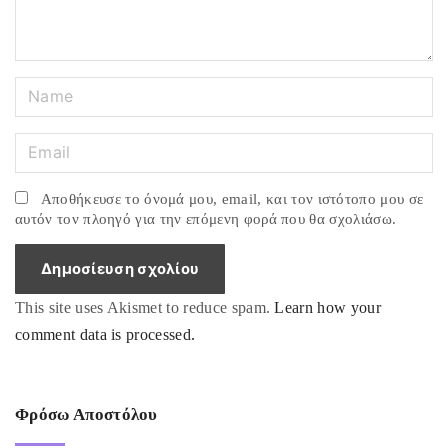
N
a
m
E
e
m
*
a
Αποθήκευσε το όνομά μου, email, και τον ιστότοπο μου σε
i
αυτόν τον πλοηγό για την επόμενη φορά που θα σχολιάσω.
l
*
This site uses Akismet to reduce spam.
Learn how your
comment data is processed.
Φρόσω Αποστόλου