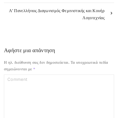
Α’ Πανελλήνιος Διαγωνισμός Φεμινιστικής και Κουήρ
Λογοτεχνίας
Αφήστε μια απάντηση
Η ηλ. διεύθυνση σας δεν δημοσιεύεται.
Τα υποχρεωτικά πεδία
σημειώνονται με
*
C
o
m
m
e
n
t