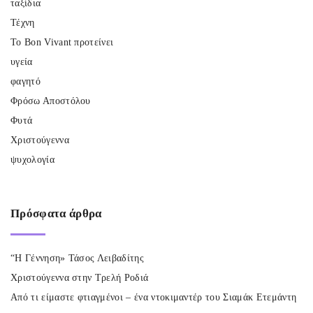
ταξίδια
Τέχνη
Το Bon Vivant προτείνει
υγεία
φαγητό
Φρόσω Αποστόλου
Φυτά
Χριστούγεννα
ψυχολογία
Πρόσφατα
άρθρα
“Η Γέννηση» Τάσος Λειβαδίτης
Χριστούγεννα στην Τρελή Ροδιά
Από τι είμαστε φτιαγμένοι – ένα ντοκιμαντέρ του Σιαμάκ Ετεμάντη