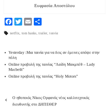
Ευφρασία Αποστόλου
F
T
E
Μ
ac
w
m
οι
netflix
tom hanks
trailer
ταινία
eb
itt
ai
ρ
o
er
l
α
o
στ
Yesterday :Μια ταινία για να δεις αν έμεινες απόψε στην
πόλη
k
εί
Online προβολή της ταινίας “Λαίδη Μακμπέθ – Lady
τε
Macbeth”
Online προβολή της ταινίας “Holy Motors”
Ο ηθοποιός Νίκος Ορφανός νέος καλλιτεχνικός
διευθυντής στο ΔΗΠΕΘΕΡ