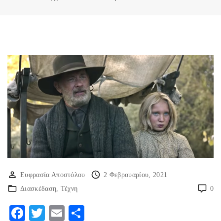
Ευφρασία Αποστόλου
2 Φεβρουαρίου, 2021
Διασκέδαση
Τέχνη
0
F
T
E
Μ